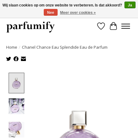
Wij slaan cookies op om onze website te verbeteren. Is dat akkoord?
Ja
Nee
Meer over cookies »
750+ Geuren | Gratis verzending | Maandelijks opzegbaar
Verlanglijst
Winkelwa
Home
/
Chanel Chance Eau Splendide Eau de Parfum
Product image slideshow Items