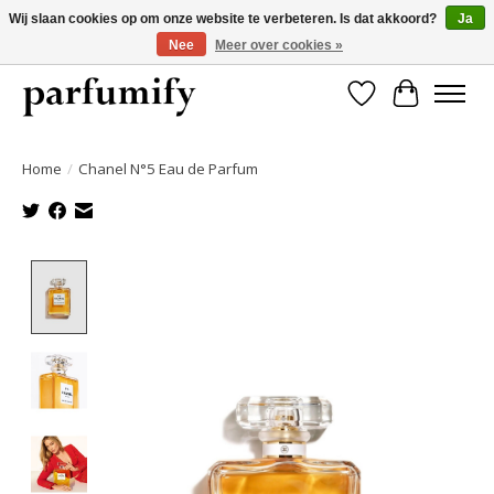
Wij slaan cookies op om onze website te verbeteren. Is dat akkoord?
Ja
Nee
Meer over cookies »
750+ Geuren | Gratis verzending | Maandelijks opzegbaar
Verlanglijst
Winkelwa
Home
/
Chanel N°5 Eau de Parfum
Product image slideshow Items