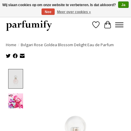
Wij slaan cookies op om onze website te verbeteren. Is dat akkoord?
Ja
Nee
Meer over cookies »
750+ Geuren | Gratis verzending | Maandelijks opzegbaar
Verlanglijst
Winkelwa
Home
/
Bvlgari Rose Goldea Blossom Delight Eau de Parfum
Product image slideshow Items