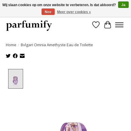
Wij slaan cookies op om onze website te verbeteren. Is dat akkoord?
Ja
Nee
Meer over cookies »
750+ Geuren | Gratis verzending | Maandelijks opzegbaar
Verlanglijst
Winkelwa
Home
/
Bvlgari Omnia Amethyste Eau de Toilette
Product image slideshow Items