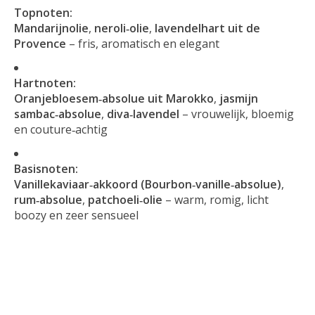
Topnoten:
Mandarijnolie
,
neroli‑olie
,
lavendelhart uit de
Provence
– fris, aromatisch en elegant
Hartnoten:
Oranjebloesem‑absolue uit Marokko
,
jasmijn
sambac‑absolue
,
diva‑lavendel
– vrouwelijk, bloemig
en couture‑achtig
Basisnoten:
Vanillekaviaar‑akkoord (Bourbon‑vanille‑absolue)
,
rum‑absolue
,
patchoeli‑olie
– warm, romig, licht
boozy en zeer sensueel