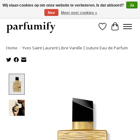
Wij slaan cookies op om onze website te verbeteren. Is dat akkoord?
Ja
Nee
Meer over cookies »
750+ Geuren | Gratis verzending | Maandelijks opzegbaar
Verlanglijst
Winkelwa
Home
/
Yves Saint Laurent Libre Vanille Couture Eau de Parfum
Product image slideshow Items