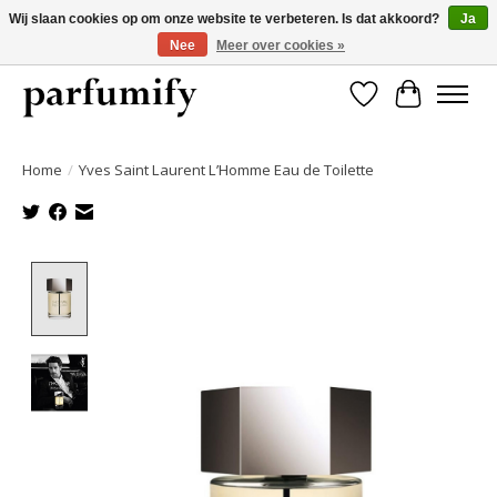
Wij slaan cookies op om onze website te verbeteren. Is dat akkoord?
Ja
Nee
Meer over cookies »
750+ Geuren | Gratis verzending | Maandelijks opzegbaar
Verlanglijst
Winkelwa
Home
/
Yves Saint Laurent L’Homme Eau de Toilette
Product image slideshow Items