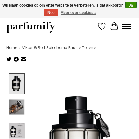
Wij slaan cookies op om onze website te verbeteren. Is dat akkoord?
Ja
Nee
Meer over cookies »
750+ Geuren | Gratis verzending | Maandelijks opzegbaar
Verlanglijst
Winkelwa
Home
/
Viktor & Rolf Spicebomb Eau de Toilette
Product image slideshow Items