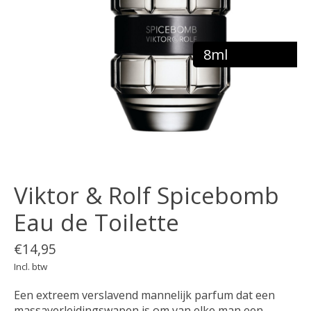
8ml
Viktor & Rolf Spicebomb
Eau de Toilette
€14,95
Incl. btw
Een extreem verslavend mannelijk parfum dat een
massaverleidingswapen is om van elke man een