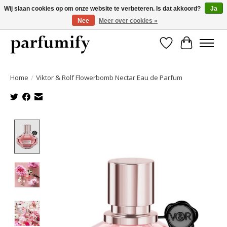
Wij slaan cookies op om onze website te verbeteren. Is dat akkoord?
Ja
Nee
Meer over cookies »
750+ Geuren | Gratis verzending | Maandelijks opzegbaar
Verlanglijst
Winkelwa
Home
/
Viktor & Rolf Flowerbomb Nectar Eau de Parfum
Product image slideshow Items