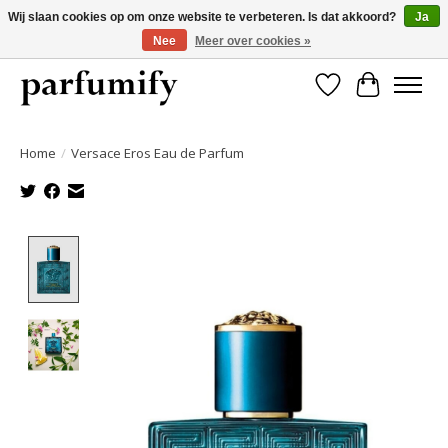
Wij slaan cookies op om onze website te verbeteren. Is dat akkoord?
Ja
Nee
Meer over cookies »
750+ Geuren | Gratis verzending | Maandelijks opzegbaar
Verlanglijst
Winkelwa
Home
/
Versace Eros Eau de Parfum
Product image slideshow Items