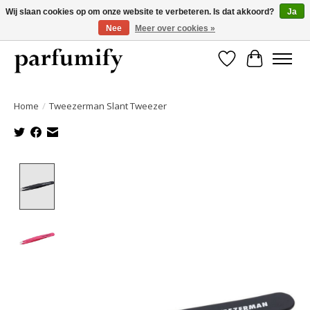
Wij slaan cookies op om onze website te verbeteren. Is dat akkoord?
Ja
Nee
Meer over cookies »
750+ Geuren | Gratis verzending | Maandelijks opzegbaar
Verlanglijst
Winkelwa
Home
/
Tweezerman Slant Tweezer
Product image slideshow Items