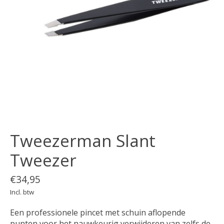
Tweezerman Slant
Tweezer
€34,95
Incl. btw
Een professionele pincet met schuin aflopende
punten voor het nauwkeurig verwijderen van zelfs de