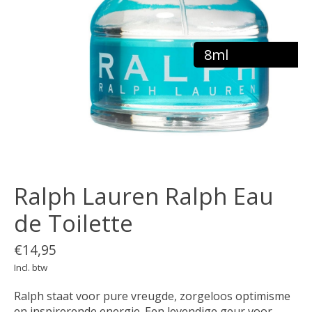
8ml
Ralph Lauren Ralph Eau
de Toilette
€14,95
Incl. btw
Ralph staat voor pure vreugde, zorgeloos optimisme
en inspirerende energie. Een levendige geur voor