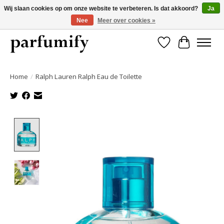
Wij slaan cookies op om onze website te verbeteren. Is dat akkoord?
Ja
Nee
Meer over cookies »
750+ Geuren | Gratis verzending | Maandelijks opzegbaar
Verlanglijst
Winkelwa
Home
/
Ralph Lauren Ralph Eau de Toilette
Product image slideshow Items