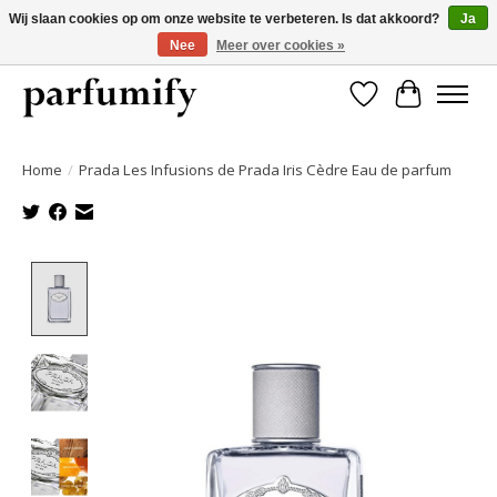
Wij slaan cookies op om onze website te verbeteren. Is dat akkoord?
Ja
Nee
Meer over cookies »
750+ Geuren | Gratis verzending | Maandelijks opzegbaar
Verlanglijst
Winkelwa
Home
/
Prada Les Infusions de Prada Iris Cèdre Eau de parfum
Product image slideshow Items