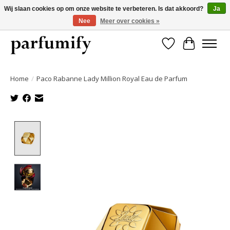
Wij slaan cookies op om onze website te verbeteren. Is dat akkoord?
Ja
Nee
Meer over cookies »
750+ Geuren | Gratis verzending | Maandelijks opzegbaar
Verlanglijst
Winkelwa
Home
/
Paco Rabanne Lady Million Royal Eau de Parfum
Product image slideshow Items