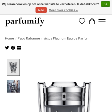
Wij slaan cookies op om onze website te verbeteren. Is dat akkoord?
Ja
Nee
Meer over cookies »
750+ Geuren | Gratis verzending | Maandelijks opzegbaar
Verlanglijst
Winkelwa
Home
/
Paco Rabanne Invictus Platinum Eau de Parfum
Product image slideshow Items