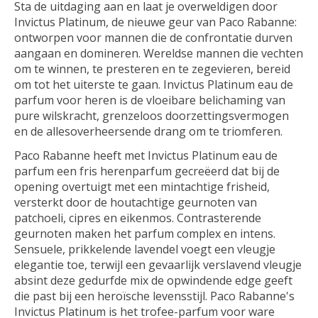
Sta de uitdaging aan en laat je overweldigen door
Invictus Platinum, de nieuwe geur van Paco Rabanne:
ontworpen voor mannen die de confrontatie durven
aangaan en domineren. Wereldse mannen die vechten
om te winnen, te presteren en te zegevieren, bereid
om tot het uiterste te gaan. Invictus Platinum eau de
parfum voor heren is de vloeibare belichaming van
pure wilskracht, grenzeloos doorzettingsvermogen
en de allesoverheersende drang om te triomferen.
Paco Rabanne heeft met Invictus Platinum eau de
parfum een fris herenparfum gecreëerd dat bij de
opening overtuigt met een mintachtige frisheid,
versterkt door de houtachtige geurnoten van
patchoeli, cipres en eikenmos. Contrasterende
geurnoten maken het parfum complex en intens.
Sensuele, prikkelende lavendel voegt een vleugje
elegantie toe, terwijl een gevaarlijk verslavend vleugje
absint deze gedurfde mix de opwindende edge geeft
die past bij een heroïsche levensstijl. Paco Rabanne's
Invictus Platinum is het trofee-parfum voor ware