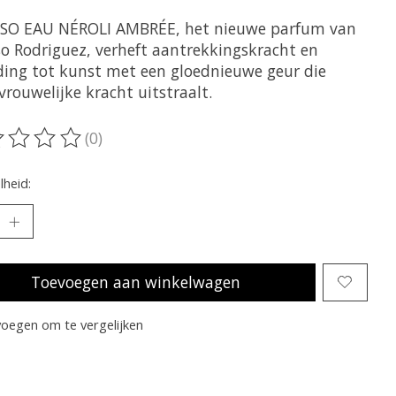
SO EAU NÉROLI AMBRÉE, het nieuwe parfum van
so Rodriguez, verheft aantrekkingskracht en
iding tot kunst met een gloednieuwe geur die
vrouwelijke kracht uitstraalt.
(0)
oordeling van dit product is
0
van de 5
heid:
Toevoegen aan winkelwagen
oegen om te vergelijken