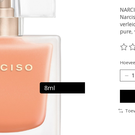
NARCI
Narci
verle
pure, 
De be
Hoeveel
8ml
Toev