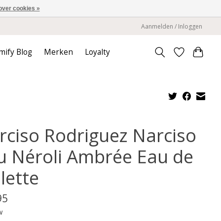
over cookies »
Aanmelden / Inloggen
mify Blog
Merken
Loyalty
rciso Rodriguez Narciso
u Néroli Ambrée Eau de
lette
95
w