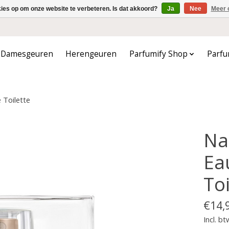
kies op om onze website te verbeteren. Is dat akkoord?
Ja
Nee
Meer 
Damesgeuren
Herengeuren
Parfumify Shop
Parfu
 Toilette
Na
Ea
Toi
€14,
Incl. bt