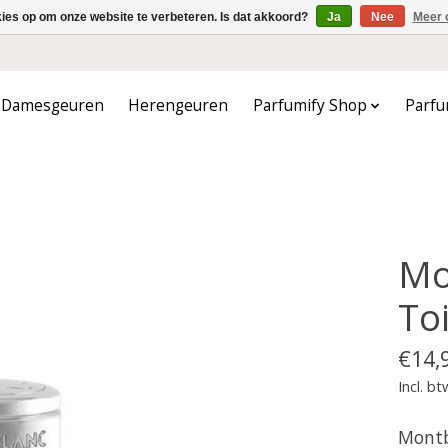
kies op om onze website te verbeteren. Is dat akkoord?
Ja
Nee
Meer 
Damesgeuren
Herengeuren
Parfumify Shop
Parfu
Mo
Toi
€14,
Incl. bt
Montb