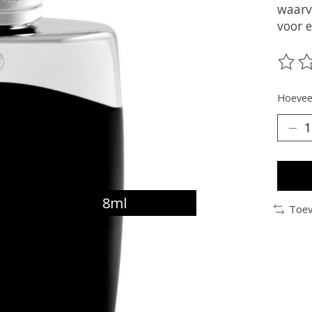
waarv
voor 
De be
Hoeveel
8ml
Toev