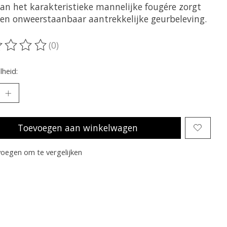
an het karakteristieke mannelijke fougére zorgt
een onweerstaanbaar aantrekkelijke geurbeleving.
(0)
oordeling van dit product is
0
van de 5
heid:
Toevoegen aan winkelwagen
oegen om te vergelijken