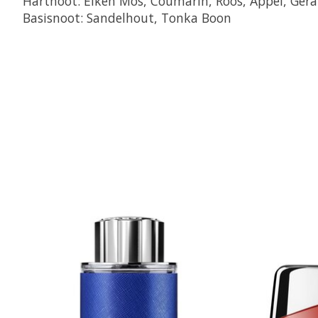
Hartnoot:
Eiken Mos, Coumarin, Roos, Appel, Gera
Basisnoot:
Sandelhout, Tonka Boon
Items van productcarrousel