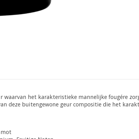
waarvan het karakteristieke mannelijke fougére zorg
de van deze buitengewone geur compositie die het kara
gamot