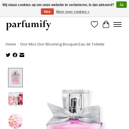
Wij slaan cookies op om onze website te verbeteren. Is dat akkoord?
Ja
Nee
Meer over cookies »
750+ Geuren | Gratis verzending | Maandelijks opzegbaar
Verlanglijst
Winkelwa
Home
/
Dior Miss Dior Blooming Bouquet Eau de Toilette
Product image slideshow Items