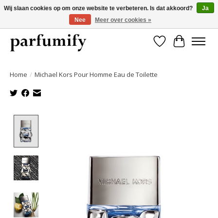
Wij slaan cookies op om onze website te verbeteren. Is dat akkoord?
Ja
Nee
Meer over cookies »
750+ Geuren | Gratis verzending | Maandelijks opzegbaar
Verlanglijst
Winkelwa
Home
/
Michael Kors Pour Homme Eau de Toilette
Product image slideshow Items