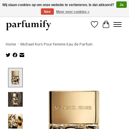
Wij slaan cookies op om onze website te verbeteren. Is dat akkoord?
Ja
Nee
Meer over cookies »
750+ Geuren | Gratis verzending | Maandelijks opzegbaar
Verlanglijst
Winkelwa
Home
/
Michael Kors Pour Femme Eau de Parfum
Product image slideshow Items