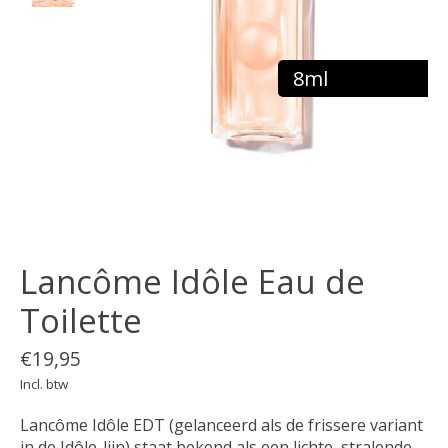
8ml
Lancôme Idôle Eau de
Toilette
€19,95
Incl. btw
Lancôme Idôle EDT (gelanceerd als de frissere variant
in de Idôle-lijn) staat bekend als een lichte, stralende