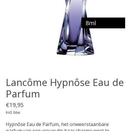
8ml
Lancôme Hypnôse Eau de
Parfum
€19,95
Incl. btw
Hypnôse Eau de Parfum, het onweerstaanbare
parfum van een vrouw die haar charme weet te