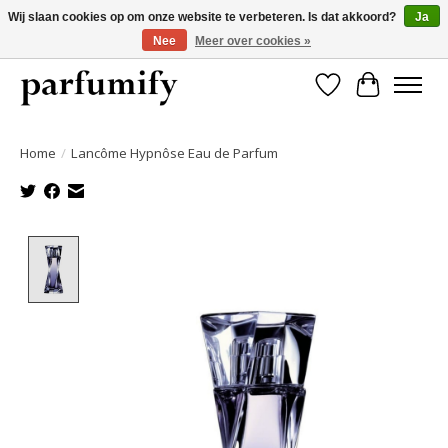
Wij slaan cookies op om onze website te verbeteren. Is dat akkoord?
Ja
Nee
Meer over cookies »
750+ Geuren | Gratis verzending | Maandelijks opzegbaar
Verlanglijst
Winkelwa
Home
/
Lancôme Hypnôse Eau de Parfum
Product image slideshow Items