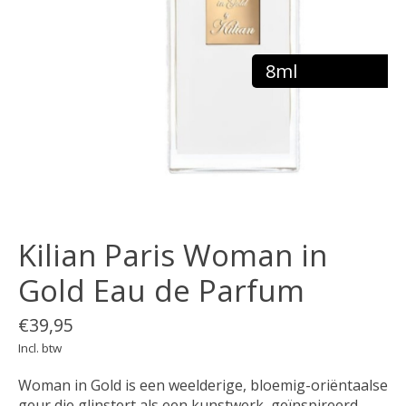
8ml
Kilian Paris Woman in
Gold Eau de Parfum
€39,95
Incl. btw
Woman in Gold is een weelderige, bloemig-oriëntaalse
geur die glinstert als een kunstwerk, geïnspireerd