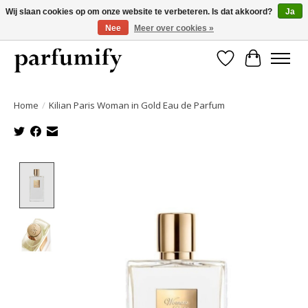
Wij slaan cookies op om onze website te verbeteren. Is dat akkoord?
Ja
Nee
Meer over cookies »
750+ Geuren | Gratis verzending | Maandelijks opzegbaar
Verlanglijst
Winkelwa
Home
/
Kilian Paris Woman in Gold Eau de Parfum
Product image slideshow Items