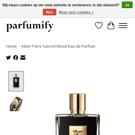
Wij slaan cookies op om onze website te verbeteren. Is dat akkoord?
Ja
Nee
Meer over cookies »
750+ Geuren | Gratis verzending | Maandelijks opzegbaar
Verlanglijst
Winkelwa
Home
/
Kilian Paris Sacred Wood Eau de Parfum
Product image slideshow Items