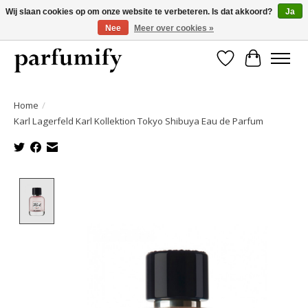
Wij slaan cookies op om onze website te verbeteren. Is dat akkoord?
Ja
Nee
Meer over cookies »
750+ Geuren | Gratis verzending | Maandelijks opzegbaar
Verlanglijst
Winkelwa
Home
/
Karl Lagerfeld Karl Kollektion Tokyo Shibuya Eau de Parfum
Product image slideshow Items