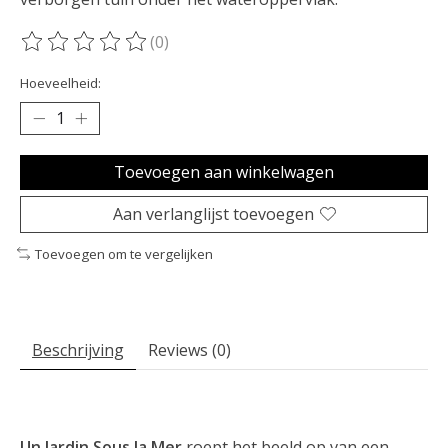
(0)
De beoordeling van dit product is
0
van de 5
Hoeveelheid:
Toevoegen aan winkelwagen
Aan verlanglijst toevoegen
Toevoegen om te vergelijken
Beschrijving
Reviews (0)
Un Jardin Sous la Mer
roept het beeld op van een