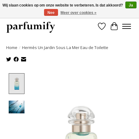
Wij slaan cookies op om onze website te verbeteren. Is dat akkoord?
Ja
Nee
Meer over cookies »
750+ Geuren | Gratis verzending | Maandelijks opzegbaar
Verlanglijst
Winkelwa
Home
/
Hermès Un Jardin Sous La Mer Eau de Toilette
Product image slideshow Items