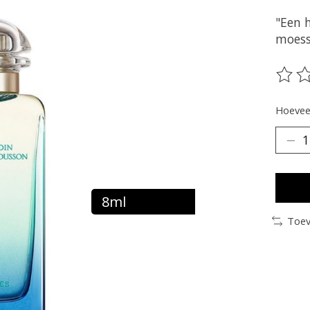
"Een 
moess
De be
Hoeveel
8ml
Toev