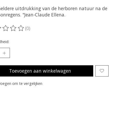
heldere uitdrukking van de herboren natuur na de
onregens. "Jean-Claude Ellena.
(0)
oordeling van dit product is
0
van de 5
heid:
Toevoegen aan winkelwagen
oegen om te vergelijken