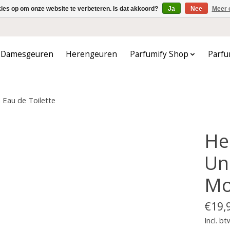
kies op om onze website te verbeteren. Is dat akkoord?
Ja
Nee
Meer 
Damesgeuren
Herengeuren
Parfumify Shop
Parfu
 Eau de Toilette
He
Un
Mo
€19,
Incl. bt