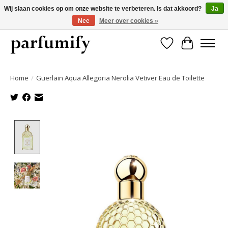
Wij slaan cookies op om onze website te verbeteren. Is dat akkoord?
Ja
Nee
Meer over cookies »
750+ Geuren | Gratis verzending | Maandelijks opzegbaar
Verlanglijst
Winkelwa
Home
/
Guerlain Aqua Allegoria Nerolia Vetiver Eau de Toilette
Product image slideshow Items