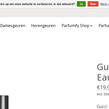
kies op om onze website te verbeteren. Is dat akkoord?
Ja
Nee
Meer 
Damesgeuren
Herengeuren
Parfumify Shop
Parfu
Gu
Ea
€19,
Incl. bt
Gucci