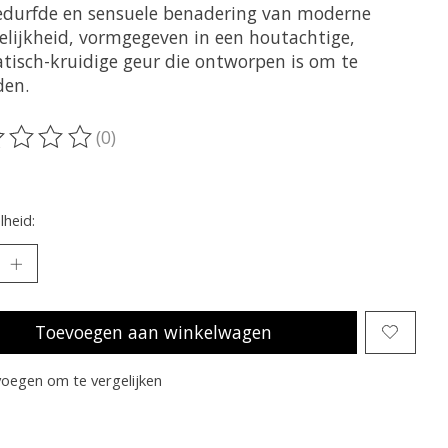
edurfde en sensuele benadering van moderne
lijkheid, vormgegeven in een houtachtige,
tisch-kruidige geur die ontworpen is om te
den.
(0)
oordeling van dit product is
0
van de 5
heid:
Toevoegen aan winkelwagen
oegen om te vergelijken