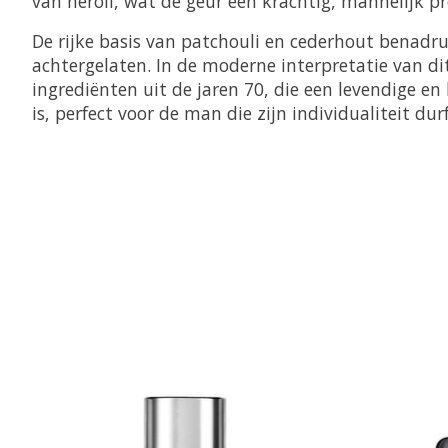
van neroli, wat de geur een krachtig, mannelijk pro
De rijke basis van patchouli en cederhout benadru
achtergelaten. In de moderne interpretatie van d
ingrediënten uit de jaren 70, die een levendige en 
is, perfect voor de man die zijn individualiteit d
Items van productcarrousel