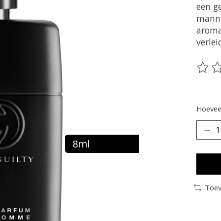
een g
manne
aroma
verlei
De be
Hoeveel
8ml
Toev