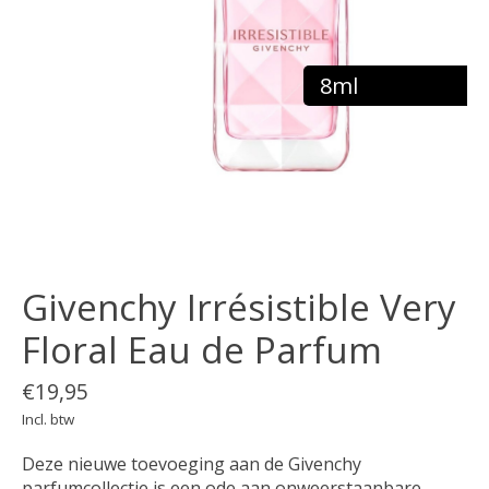
8ml
Givenchy Irrésistible Very
Floral Eau de Parfum
€19,95
Incl. btw
Deze nieuwe toevoeging aan de Givenchy
parfumcollectie is een ode aan onweerstaanbare