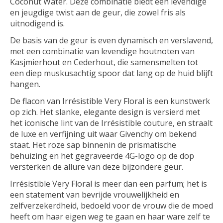
Coconut Water. Deze combinatie biedt een levendige
en jeugdige twist aan de geur, die zowel fris als
uitnodigend is.
De basis van de geur is even dynamisch en verslavend,
met een combinatie van levendige houtnoten van
Kasjmierhout en Cederhout, die samensmelten tot
een diep muskusachtig spoor dat lang op de huid blijft
hangen.
De flacon van Irrésistible Very Floral is een kunstwerk
op zich. Het slanke, elegante design is versierd met
het iconische lint van de Irrésistible couture, en straalt
de luxe en verfijning uit waar Givenchy om bekend
staat. Het roze sap binnenin de prismatische
behuizing en het gegraveerde 4G-logo op de dop
versterken de allure van deze bijzondere geur.
Irrésistible Very Floral is meer dan een parfum; het is
een statement van bevrijde vrouwelijkheid en
zelfverzekerdheid, bedoeld voor de vrouw die de moed
heeft om haar eigen weg te gaan en haar ware zelf te