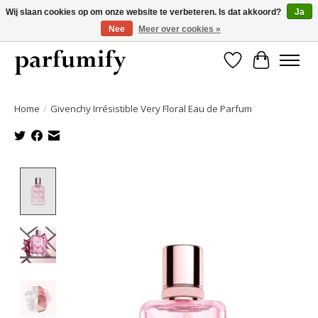
Wij slaan cookies op om onze website te verbeteren. Is dat akkoord?
Ja
Nee
Meer over cookies »
750+ Geuren | Gratis verzending | Maandelijks opzegbaar
Verlanglijst
Winkelwa
Home
/
Givenchy Irrésistible Very Floral Eau de Parfum
Product image slideshow Items