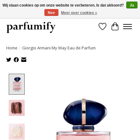
Wij slaan cookies op om onze website te verbeteren. Is dat akkoord?
Ja
Nee
Meer over cookies »
750+ Geuren | Gratis verzending | Maandelijks opzegbaar
Verlanglijst
Winkelwa
Home
/
Giorgio Armani My Way Eau de Parfum
Product image slideshow Items