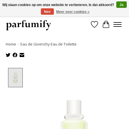
Wij slaan cookies op om onze website te verbeteren. Is dat akkoord?
Ja
Nee
Meer over cookies »
750+ Geuren | Gratis verzending | Maandelijks opzegbaar
Verlanglijst
Winkelwa
Home
/
Eau de Givenchy Eau de Toilette
Product image slideshow Items