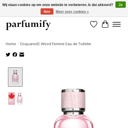
Wij slaan cookies op om onze website te verbeteren. Is dat akkoord?
Ja
Nee
Meer over cookies »
750+ Geuren | Gratis verzending | Maandelijks opzegbaar
Verlanglijst
Winkelwa
Home
/
Dsquared2 Wood Femme Eau de Toilette
Product image slideshow Items