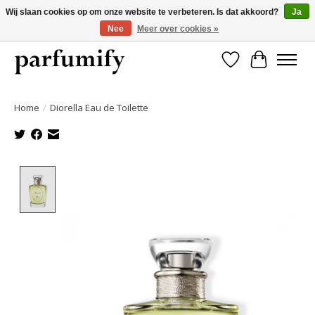
Wij slaan cookies op om onze website te verbeteren. Is dat akkoord?
Ja
Nee
Meer over cookies »
750+ Geuren | Gratis verzending | Maandelijks opzegbaar
Verlanglijst
Winkelwa
Home
/
Diorella Eau de Toilette
Product image slideshow Items