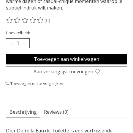
warme dagen of casual-chique momenten waarop je
subtiel indruk wilt maken.
(0)
De beoordeling van dit product is
0
van de 5
Hoeveelheid:
Toevoegen aan winkelwagen
Aan verlanglijst toevoegen
Toevoegen om te vergelijken
Beschrijving
Reviews (0)
Dior Diorella Eau de Toilette is een verfrissende,