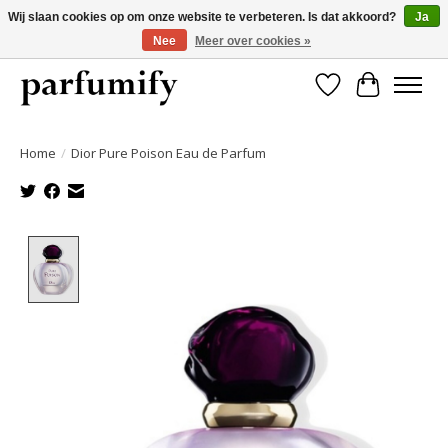
Wij slaan cookies op om onze website te verbeteren. Is dat akkoord?
Ja
Nee
Meer over cookies »
750+ Geuren | Gratis verzending | Maandelijks opzegbaar
Verlanglijst
Winkelwa
Home
/
Dior Pure Poison Eau de Parfum
Product image slideshow Items