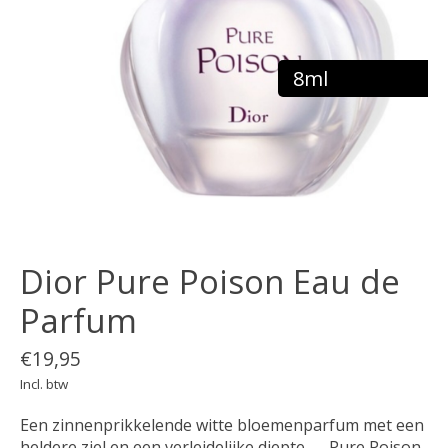
8ml
Dior Pure Poison Eau de
Parfum
€19,95
Incl. btw
Een zinnenprikkelende witte bloemenparfum met een
heldere ziel en een verleidelijke diepte — Pure Poison