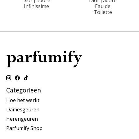
Dior J'adore
Dior J’adore
Infinissime
Eau de
Toilette
Categorieën
Hoe het werkt
Damesgeuren
Herengeuren
Parfumify Shop