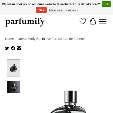
Wij slaan cookies op om onze website te verbeteren. Is dat akkoord?
Ja
Nee
Meer over cookies »
750+ Geuren | Gratis verzending | Maandelijks opzegbaar
Verlanglijst
Winkelwa
Home
/
Diesel Only the Brave Tattoo Eau de Toilette
Product image slideshow Items