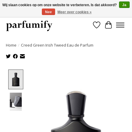
Wij slaan cookies op om onze website te verbeteren. Is dat akkoord?
Ja
Nee
Meer over cookies »
750+ Geuren | Gratis verzending | Maandelijks opzegbaar
Verlanglijst
Winkelwa
Home
/
Creed Green Irish Tweed Eau de Parfum
Product image slideshow Items