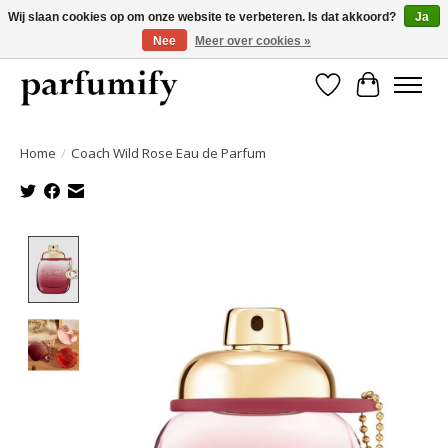
Wij slaan cookies op om onze website te verbeteren. Is dat akkoord?
Ja
Nee
Meer over cookies »
750+ Geuren | Gratis verzending | Maandelijks opzegbaar
Verlanglijst
Winkelwa
Home
/
Coach Wild Rose Eau de Parfum
Product image slideshow Items