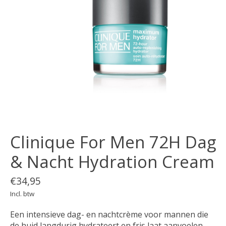
Clinique For Men 72H Dag
& Nacht Hydration Cream
€34,95
Incl. btw
Een intensieve dag- en nachtcrème voor mannen die
de huid langdurig hydrateert en fris laat aanvoelen.