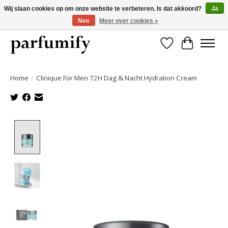
Wij slaan cookies op om onze website te verbeteren. Is dat akkoord?
Ja
Nee
Meer over cookies »
750+ Geuren | Gratis verzending | Maandelijks opzegbaar
Verlanglijst
Winkelwa
Home
/
Clinique For Men 72H Dag & Nacht Hydration Cream
Product image slideshow Items