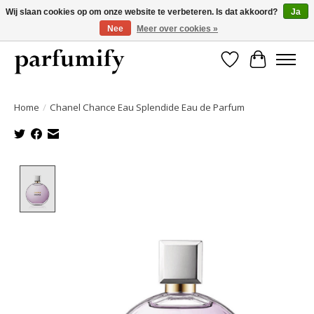
Wij slaan cookies op om onze website te verbeteren. Is dat akkoord?
Ja
Nee
Meer over cookies »
750+ Geuren | Gratis verzending | Maandelijks opzegbaar
Verlanglijst
Winkelwa
Home
/
Chanel Chance Eau Splendide Eau de Parfum
Product image slideshow Items