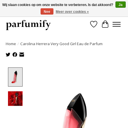
Wij slaan cookies op om onze website te verbeteren. Is dat akkoord?
Ja
Nee
Meer over cookies »
750+ Geuren | Gratis verzending | Maandelijks opzegbaar
Verlanglijst
Winkelwa
Home
/
Carolina Herrera Very Good Girl Eau de Parfum
Product image slideshow Items