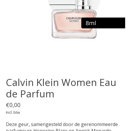
8ml
Calvin Klein Women Eau
de Parfum
€0,00
Incl. btw
Deze geur, samengesteld door de gerenommeerde
parfumeurs Honorine Blanc en Annick Menardo,