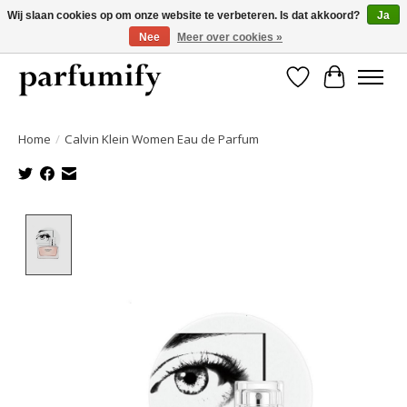
Wij slaan cookies op om onze website te verbeteren. Is dat akkoord?
Ja
Nee
Meer over cookies »
750+ Geuren | Gratis verzending | Maandelijks opzegbaar
Verlanglijst
Winkelwa
Home
/
Calvin Klein Women Eau de Parfum
Product image slideshow Items