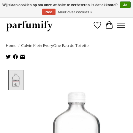
Wij slaan cookies op om onze website te verbeteren. Is dat akkoord?
Ja
Nee
Meer over cookies »
750+ Geuren | Gratis verzending | Maandelijks opzegbaar
Verlanglijst
Winkelwa
Home
/
Calvin Klein EveryOne Eau de Toilette
Product image slideshow Items