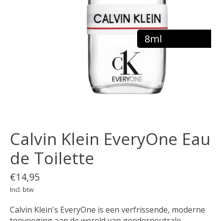
8ml
Calvin Klein EveryOne Eau
de Toilette
€14,95
Incl. btw
Calvin Klein's EveryOne is een verfrissende, moderne
toevoeging aan de wereld van genderneutrale