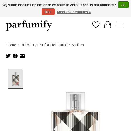
Wij slaan cookies op om onze website te verbeteren. Is dat akkoord?
Ja
Nee
Meer over cookies »
750+ Geuren | Gratis verzending | Maandelijks opzegbaar
Verlanglijst
Winkelwa
Home
/
Burberry Brit for Her Eau de Parfum
Product image slideshow Items