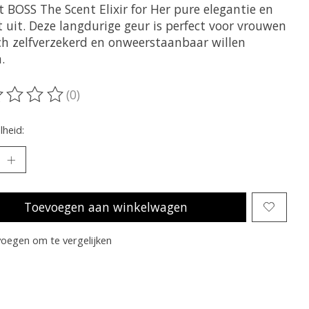
t BOSS The Scent Elixir for Her pure elegantie en
 uit. Deze langdurige geur is perfect voor vrouwen
ich zelfverzekerd en onweerstaanbaar willen
.
(0)
oordeling van dit product is
0
van de 5
heid:
Toevoegen aan winkelwagen
oegen om te vergelijken