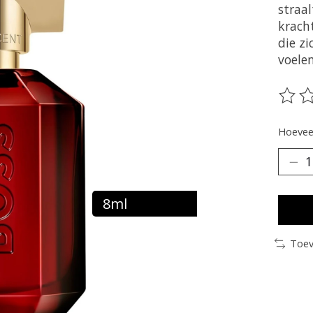
straal
kracht
die z
voelen
De be
Hoeveel
8ml
Toev