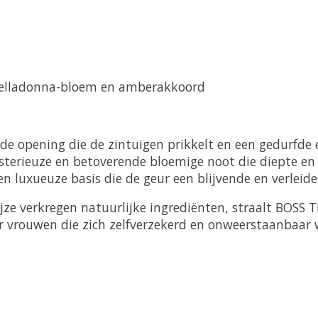
Belladonna-bloem en amberakkoord
de opening die de zintuigen prikkelt en een gedurfde e
erieuze en betoverende bloemige noot die diepte en s
luxueuze basis die de geur een blijvende en verleideli
e verkregen natuurlijke ingrediënten, straalt BOSS Th
or vrouwen die zich zelfverzekerd en onweerstaanbaar w