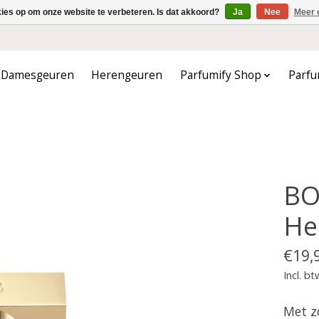
kies op om onze website te verbeteren. Is dat akkoord?
Ja
Nee
Meer 
Damesgeuren
Herengeuren
Parfumify Shop
Parfu
BO
He
€19,
Incl. bt
Met z