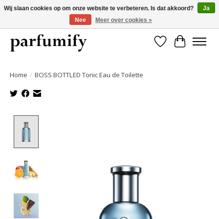
Wij slaan cookies op om onze website te verbeteren. Is dat akkoord?
Ja
Nee
Meer over cookies »
750+ Geuren | Gratis verzending | Maandelijks opzegbaar
Verlanglijst
Winkelwa
Home
/
BOSS BOTTLED Tonic Eau de Toilette
Product image slideshow Items