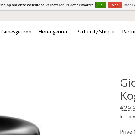
kies op om onze website te verbeteren. Is dat akkoord?
Ja
Nee
Meer 
Damesgeuren
Herengeuren
Parfumify Shop
Parfu
Gi
Ko
€29,
Incl. bt
Privé