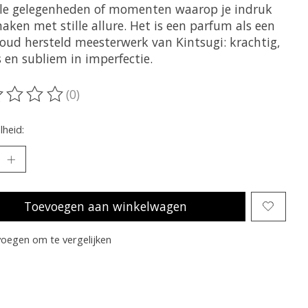
le gelegenheden of momenten waarop je indruk
aken met stille allure. Het is een parfum als een
oud hersteld meesterwerk van Kintsugi: krachtig,
 en subliem in imperfectie.
(0)
oordeling van dit product is
0
van de 5
heid:
Toevoegen aan winkelwagen
oegen om te vergelijken