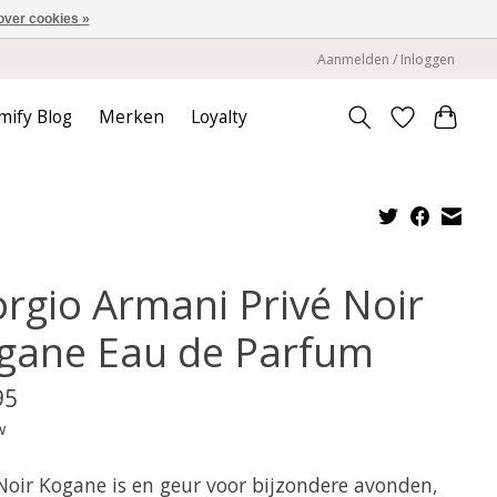
over cookies »
Aanmelden / Inloggen
mify Blog
Merken
Loyalty
orgio Armani Privé Noir
gane Eau de Parfum
95
w
 Noir Kogane is en geur voor bijzondere avonden,