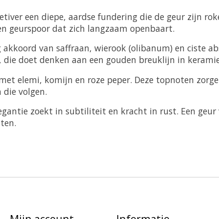
etiver een diepe, aardse fundering die de geur zijn r
een geurspoor dat zich langzaam openbaart.
 akkoord van saffraan, wierook (olibanum) en ciste ab
die doet denken aan een gouden breuklijn in keramiek
 met elemi, komijn en roze peper. Deze topnoten zorge
 die volgen.
legantie zoekt in subtiliteit en kracht in rust. Een g
ten.
Mijn account
Informatie