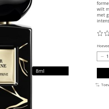
forme
wilt m
met g
intens
De be
Hoeveel
8ml
Toev