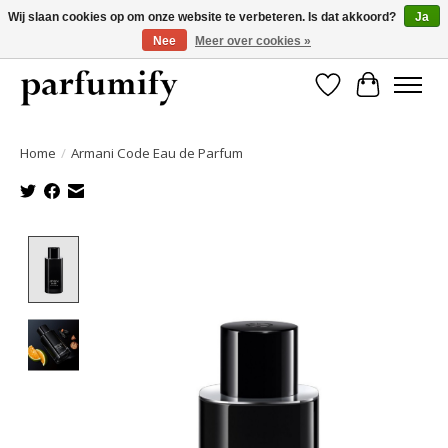
Wij slaan cookies op om onze website te verbeteren. Is dat akkoord?
Ja
Nee
Meer over cookies »
750+ Geuren | Gratis verzending | Maandelijks opzegbaar
Verlanglijst
Winkelwa
Home
/
Armani Code Eau de Parfum
Product image slideshow Items