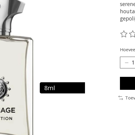
seren
houta
gepoli
De be
Hoeveel
8ml
Toev