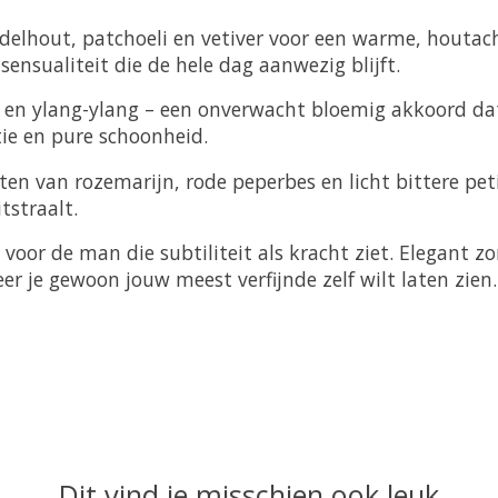
delhout, patchoeli en vetiver voor een warme, houtac
ensualiteit die de hele dag aanwezig blijft.
n en ylang-ylang – een onverwacht bloemig akkoord da
ie en pure schoonheid.
en van rozemarijn, rode peperbes en licht bittere peti
tstraalt.
l voor de man die subtiliteit als kracht ziet. Elegant 
r je gewoon jouw meest verfijnde zelf wilt laten zien
Dit vind je misschien ook leuk