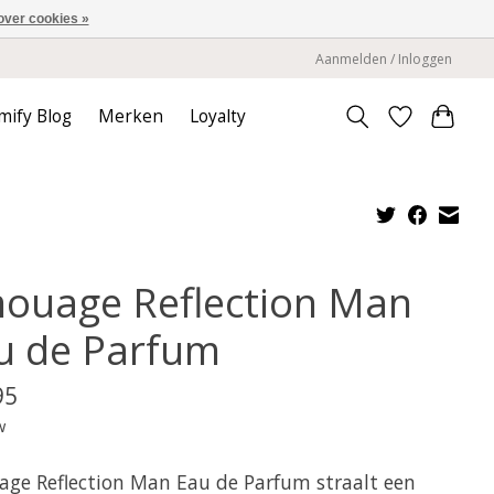
over cookies »
Aanmelden / Inloggen
mify Blog
Merken
Loyalty
ouage Reflection Man
u de Parfum
95
w
ge Reflection Man Eau de Parfum straalt een