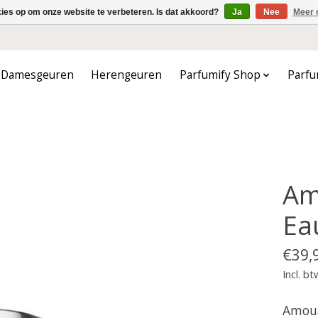
kies op om onze website te verbeteren. Is dat akkoord?
Ja
Nee
Meer 
Damesgeuren
Herengeuren
Parfumify Shop
Parfu
Am
Ea
€39,
Incl. bt
Amoua