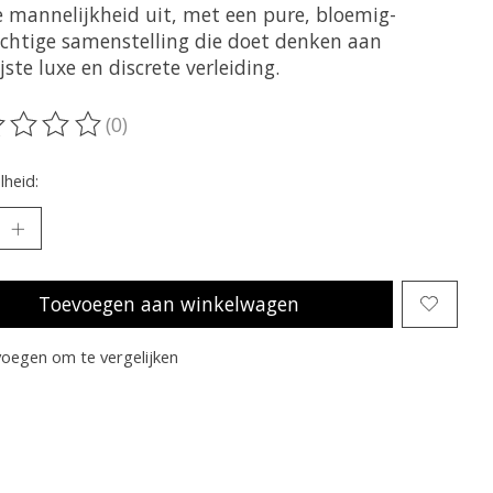
e mannelijkheid uit, met een pure, bloemig-
chtige samenstelling die doet denken aan
jste luxe en discrete verleiding.
(0)
oordeling van dit product is
0
van de 5
heid:
Toevoegen aan winkelwagen
oegen om te vergelijken